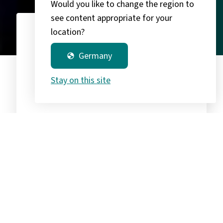
Would you like to change the region to
see content appropriate for your
location?
3.400
chevron_right
Germany
globe
Stay on this site
Kunden in DE, AT und UK
30
Jahre
chevron_right
Erfahrung im IT-Channel