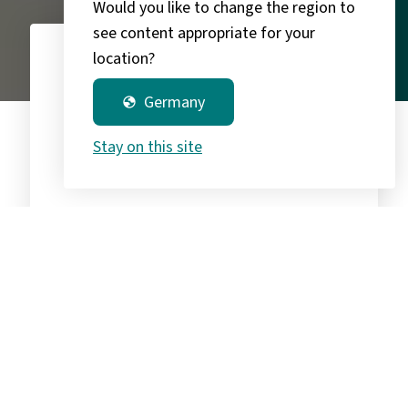
Would you like to change the region to
see content appropriate for your
location?
3.400
chevron_right
Germany
globe
Stay on this site
Kunden in DE, AT und UK
30
Jahre
chevron_right
Erfahrung im IT-Channel