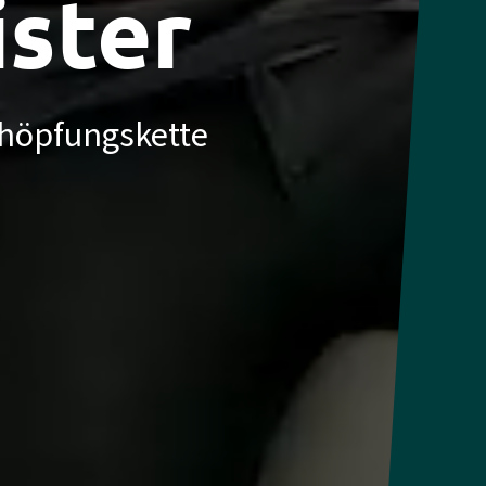
ister
chöpfungskette