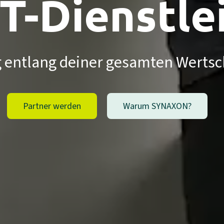
IT-Dienst­le
 entlang deiner gesamten Werts
Partner werden
Warum SYNAXON?