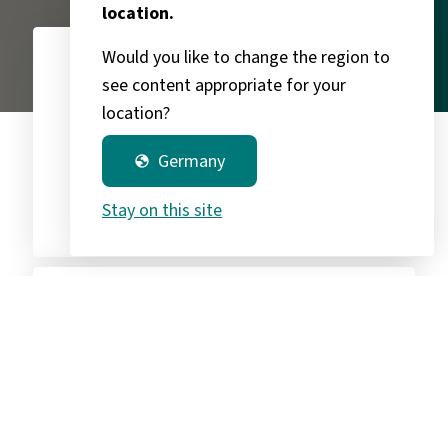
location.
Would you like to change the region to
see content appropriate for your
3.400
chevron_right
location?
Germany
globe
Verbundgruppenpartner
Stay on this site
90
chevron_right
Lieferanten