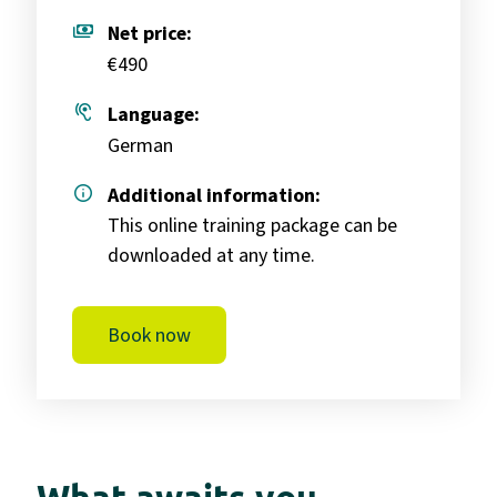
payments
Net price:
€490
hearing
Language:
German
info
Additional information:
This online training package can be
downloaded at any time.
Book now