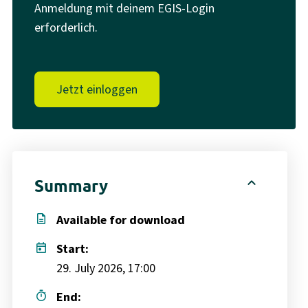
Anmeldung mit deinem EGIS-Login
erforderlich.
Jetzt einloggen
expand_less
Summary
description
Available for download
today
Start:
29. July 2026, 17:00
timer
End: