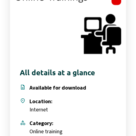
All details at a glance
description
Available for download
place
Location:
Internet
category
Category:
Online training