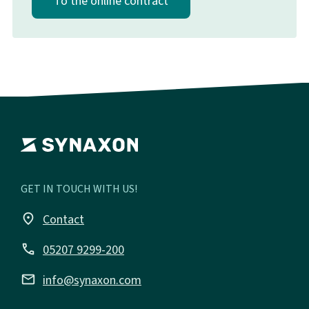
To the online contract
GET IN TOUCH WITH US!
place
Contact
call
05207 9299-200
email
info@synaxon.com