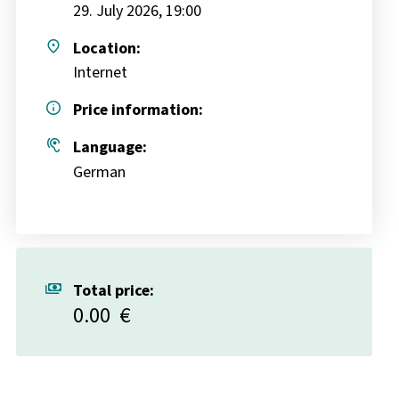
29. July 2026, 19:00
place
Location:
Internet
info
Price information:
hearing
Language:
German
payments
Total price:
0.00
€