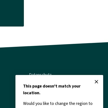
Datenschutz
close
Impressum
This page doesn't match your
location.
Rechtliches
Would you like to change the region to