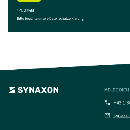
*Pflichtfeld
Bitte beachte unsere
Datenschutzerklärung
.
MELDE DICH 
call
+43 1 3
mail
synaxo