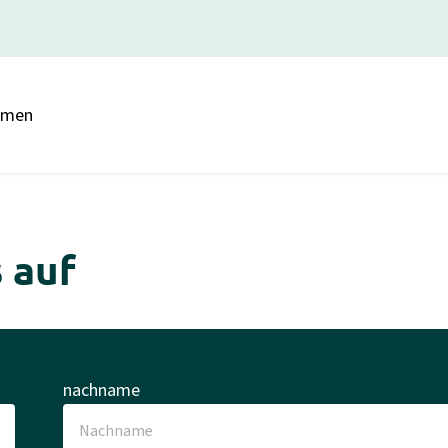
hmen
 auf
nachname