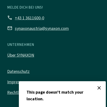
MELDE DICH BEI UNS!
call
+43 1 3611600-0
mail
synaxonaustria@synaxon.com
UNTERNEHMEN
Über SYNAXON
Datenschutz
Impressum
close
This page doesn't match your
Rechtliches
location.