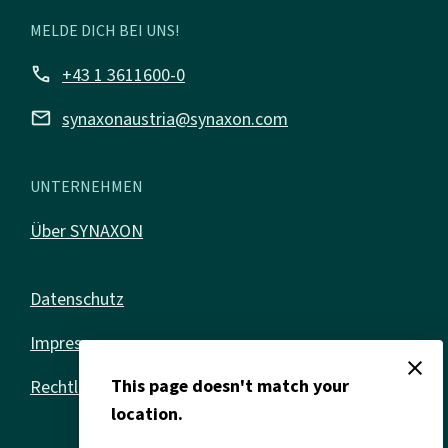
MELDE DICH BEI UNS!
call
+43 1 3611600-0
mail
synaxonaustria@synaxon.com
UNTERNEHMEN
Über SYNAXON
Datenschutz
Impressum
close
This page doesn't match your
Rechtliches
location.