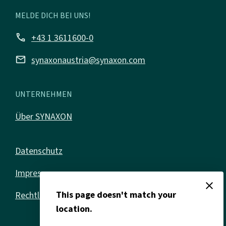
MELDE DICH BEI UNS!
call
+43 1 3611600-0
mail
synaxonaustria@synaxon.com
UNTERNEHMEN
Über SYNAXON
Datenschutz
Impressum
close
This page doesn't match your
Rechtliches
location.