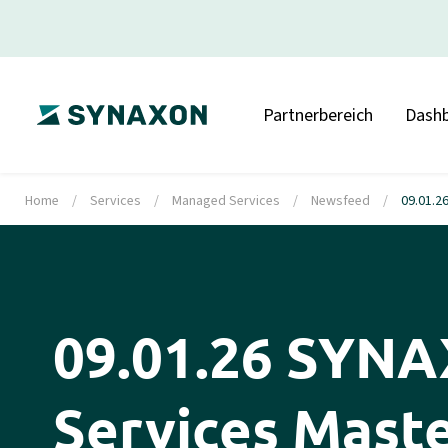
Partnerbereich
Dash
Home
/
Services
/
Managed Services
/
Newsfeed
/
09.01.2
09.01.26 SYN
Services Mast