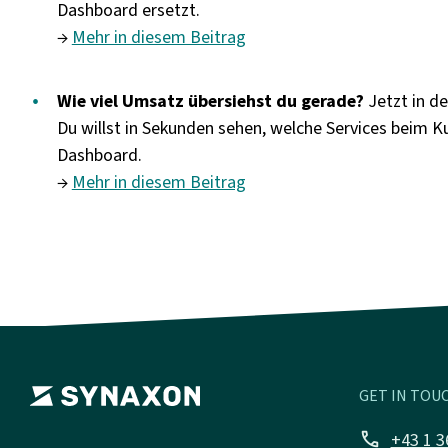
Dashboard ersetzt.
→
Mehr in diesem Beitrag
Wie viel Umsatz übersiehst du gerade?
Jetzt in d
Du willst in Sekunden sehen, welche Services beim K
Dashboard.
→
Mehr in diesem Beitrag
GET IN TOUC
call
+43 1 3