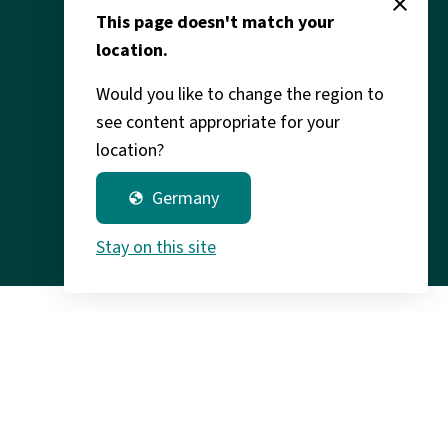
close
This page doesn't match your
Legal
location.
Would you like to change the region to
see content appropriate for your
location?
Germany
globe
Stay on this site