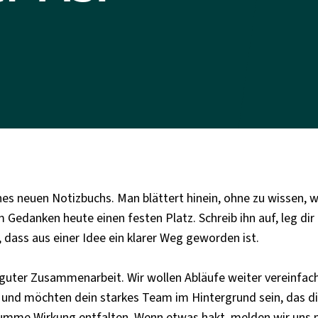
eines neuen Notizbuchs. Man blättert hinein, ohne zu wisse
edanken heute einen festen Platz. Schreib ihn auf, leg dir 
 dass aus einer Idee ein klarer Weg geworden ist.
nd guter Zusammenarbeit. Wir wollen Abläufe weiter vereinf
nd möchten dein starkes Team im Hintergrund sein, das dir 
 Summe Wirkung entfalten. Wenn etwas hakt, melden wir uns ni