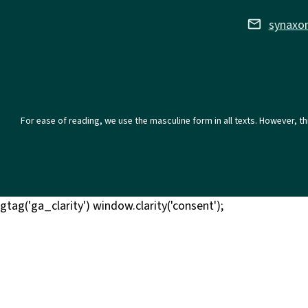
email
synaxo
For ease of reading, we use the masculine form in all texts. However, th
gtag('ga_clarity') window.clarity('consent');