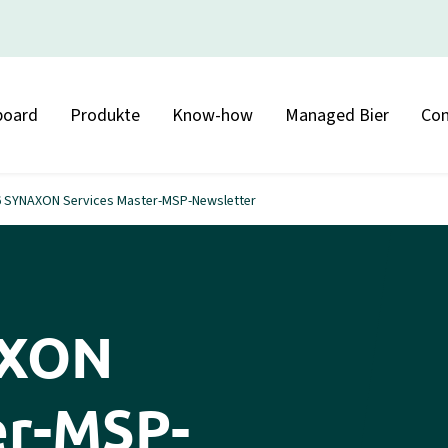
board
Produkte
Know-how
Managed Bier
Con
6 SYNAXON Services Master-MSP-Newsletter
AXON
er-MSP-