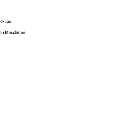
ackups
len Maschinen