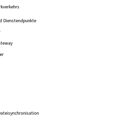
kverkehrs
d Dienstendpunkte
r
Gateway
er
ateisynchronisation