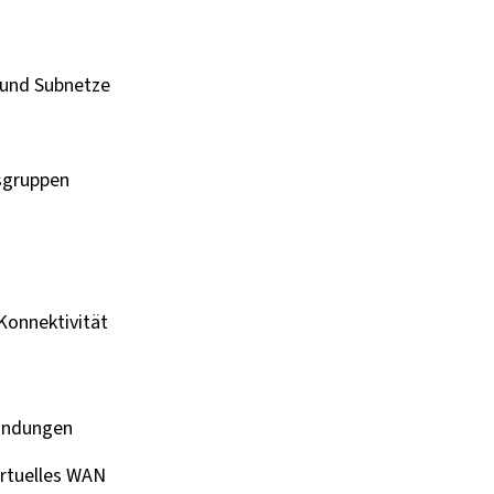
 und Subnetze
sgruppen
Konnektivität
indungen
irtuelles WAN