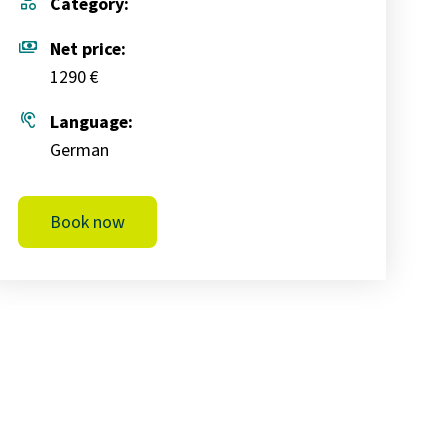
category
Category:
payments
Net price:
1290 €
hearing
Language:
German
Book now