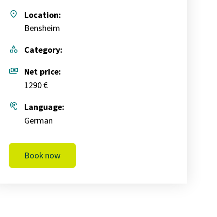
place
Location:
Bensheim
category
Category:
payments
Net price:
1290 €
hearing
Language:
German
Book now