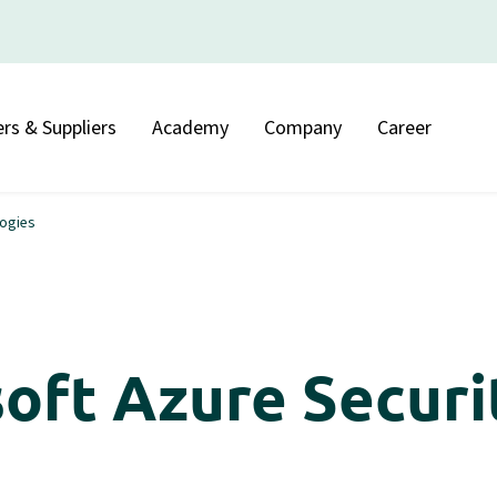
rs & Suppliers
Academy
Company
Career
logies
soft Azure Securi