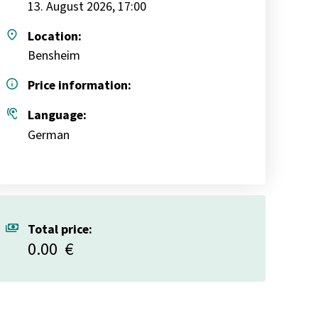
13. August 2026, 17:00
place
Location:
Bensheim
info
Price information:
hearing
Language:
German
payments
Total price:
0.00
€