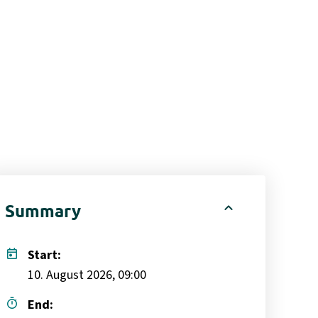
expand_less
Summary
today
Start:
10. August 2026, 09:00
timer
End: