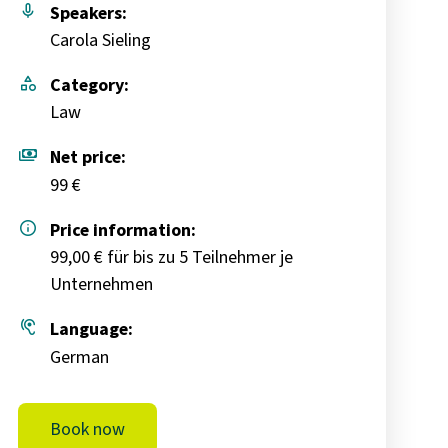
mic
Speakers:
Carola Sieling
category
Category:
Law
payments
Net price:
99 €
info
Price information:
99,00 € für bis zu 5 Teilnehmer je
Unternehmen
hearing
Language:
German
Book now