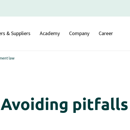
rs & Suppliers
Academy
Company
Career
yment law
 | Avoiding pitfal