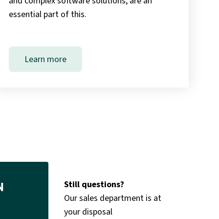
and complex software solutions, are an
essential part of this.
Learn more
Still questions?
N
Our sales department is at
your disposal