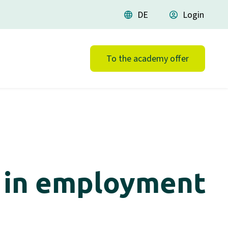
language
DE
account_circle
Login
To the academy offer
ls in employment