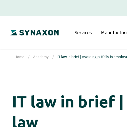
Services
Manufacture
Home
/
Academy
/
IT law in brief | Avoiding pitfalls in emplo
IT law in brief
law