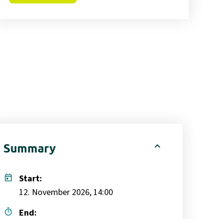
expand_less
Summary
today
Start:
12. November 2026, 14:00
timer
End: