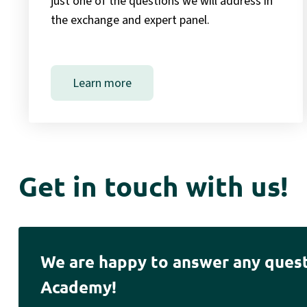
just one of the questions we will address in
the exchange and expert panel.
Learn more
Get in touch with us!
We are happy to answer any que
Academy!