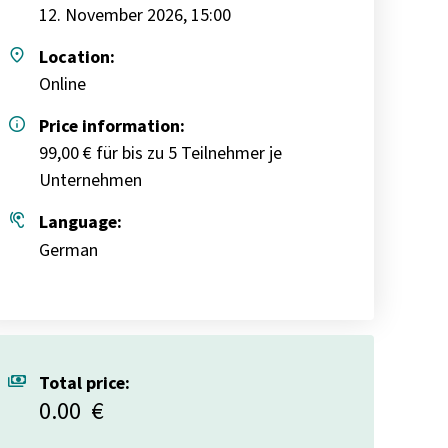
12. November 2026, 15:00
place
Location:
Online
info
Price information:
99,00 € für bis zu 5 Teilnehmer je
Unternehmen
hearing
Language:
German
payments
Total price:
0.00
€