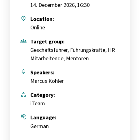
14. December 2026, 16:30
place
Location:
Online
groups
Target group:
Geschäftsführer, Führungskräfte, HR
Mitarbeitende, Mentoren
mic
Speakers:
Marcus Köhler
category
Category:
iTeam
hearing
Language:
German