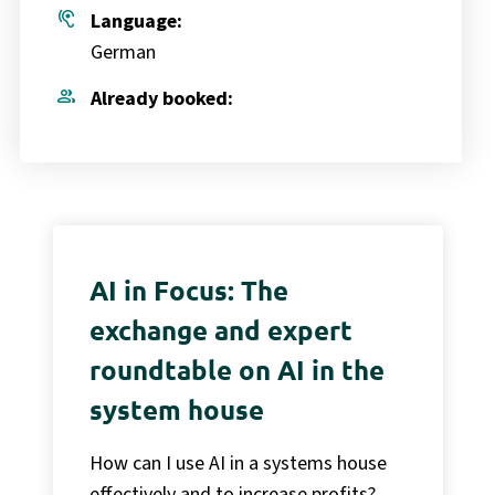
hearing
Language:
German
group
Already booked:
AI in Focus: The
exchange and expert
roundtable on AI in the
system house
How can I use AI in a systems house
effectively and to increase profits?