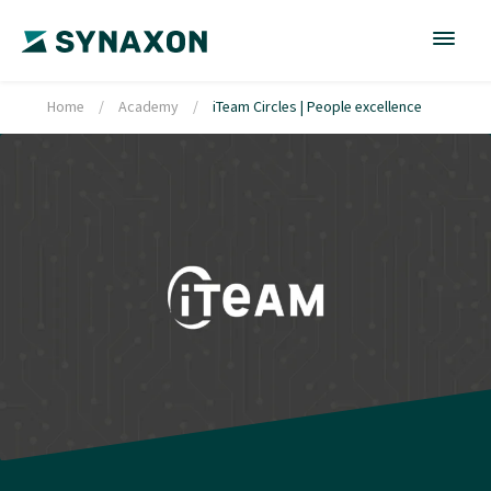
Home
/
Academy
/
iTeam Circles | People excellence