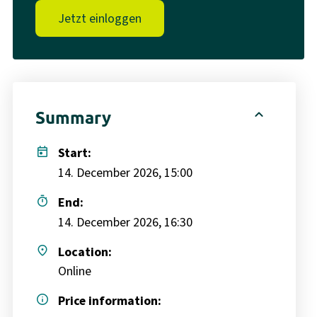
Jetzt einloggen
expand_less
Summary
today
Start:
14. December 2026, 15:00
timer
End:
14. December 2026, 16:30
place
Location:
Online
info
Price information: