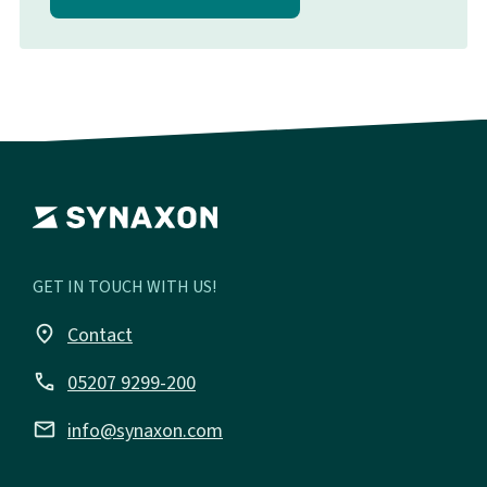
GET IN TOUCH WITH US!
place
Contact
call
05207 9299-200
email
info@synaxon.com