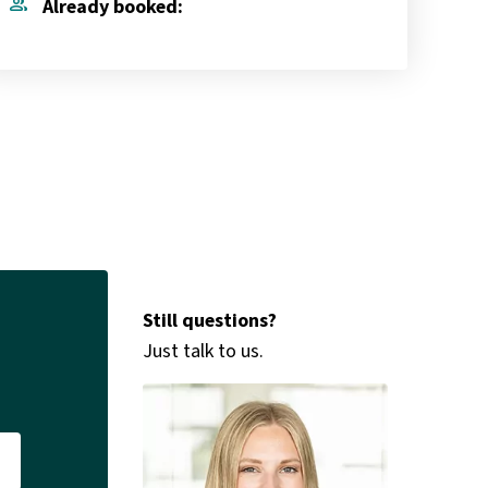
group
Already booked:
Still questions?
t
Just talk to us.