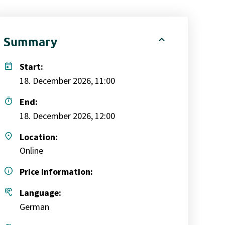
expand_less
Summary
today
Start:
18. December 2026, 11:00
timer
End:
18. December 2026, 12:00
place
Location:
Online
info
Price information:
hearing
Language:
German