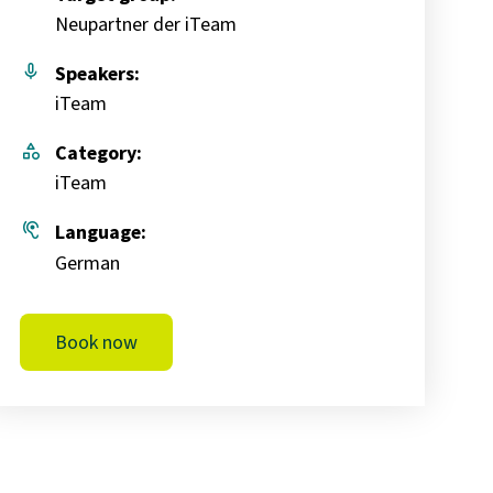
Neupartner der iTeam
mic
Speakers:
iTeam
category
Category:
iTeam
hearing
Language:
German
Book now