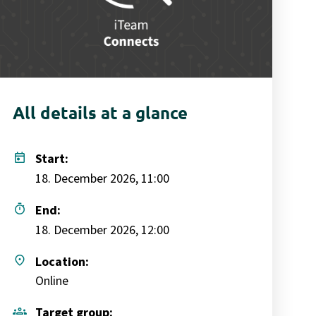
All details at a glance
today
Start:
18. December 2026, 11:00
timer
End:
18. December 2026, 12:00
place
Location:
Online
groups
Target group: