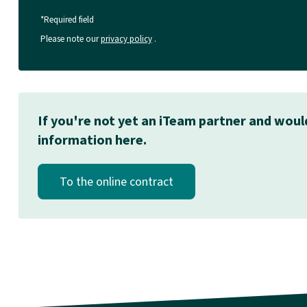
*Required field
Please note our
privacy policy
.
If you're not yet an iTeam partner and would
information here.
To the online contract