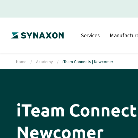
Services
Manufacture
Home
/
Academy
/
iTeam Connects | Newcomer
iTeam Connects
Newcomer