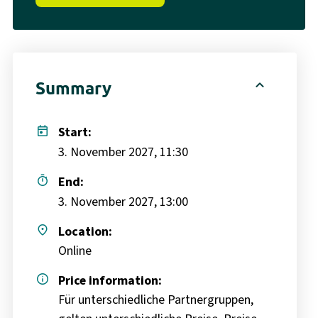
expand_less
Summary
today
Start:
3. November 2027, 11:30
timer
End:
3. November 2027, 13:00
place
Location:
Online
info
Price information:
Für unterschiedliche Partnergruppen,