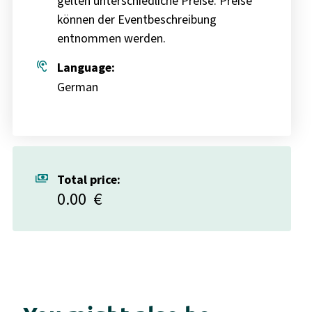
gelten unterschiedliche Preise. Preise
können der Eventbeschreibung
entnommen werden.
hearing
Language:
German
payments
Total price:
0.00
€