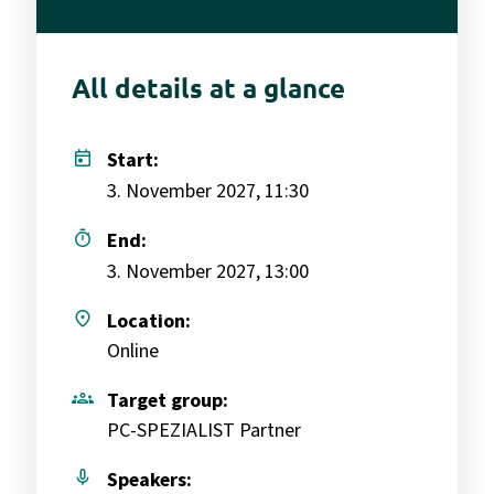
All details at a glance
today
Start:
3. November 2027, 11:30
timer
End:
3. November 2027, 13:00
place
Location:
Online
groups
Target group:
PC-SPEZIALIST Partner
mic
Speakers: