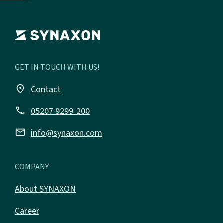
GET IN TOUCH WITH US!
place
Contact
call
05207 9299-200
email
info@synaxon.com
COMPANY
About SYNAXON
Career