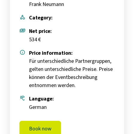
Frank Neumann
category
Category:
payments
Net price:
534 €
info
Price information:
Für unterschiedliche Partnergruppen,
gelten unterschiedliche Preise. Preise
können der Eventbeschreibung
entnommen werden.
hearing
Language:
German
Book now