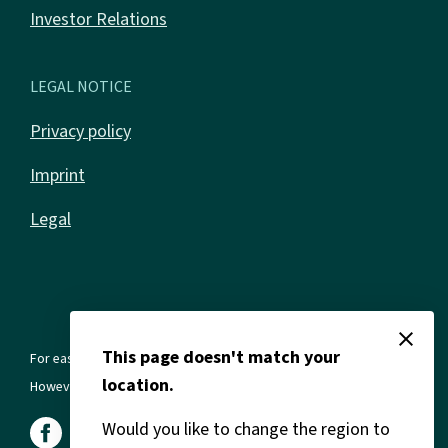
Investor Relations
LEGAL NOTICE
Privacy policy
Imprint
Legal
close
This page doesn't match your
For ease of reading, we use the masculine form in all texts.
location.
However, this always refers to all genders and gender identities.
Would you like to change the region to