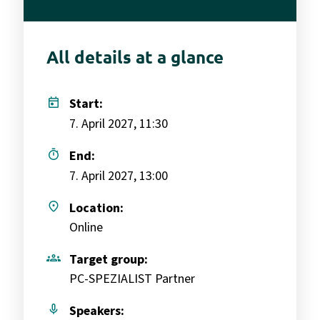
All details at a glance
today
Start:
7. April 2027, 11:30
timer
End:
7. April 2027, 13:00
place
Location:
Online
groups
Target group:
PC-SPEZIALIST Partner
mic
Speakers: