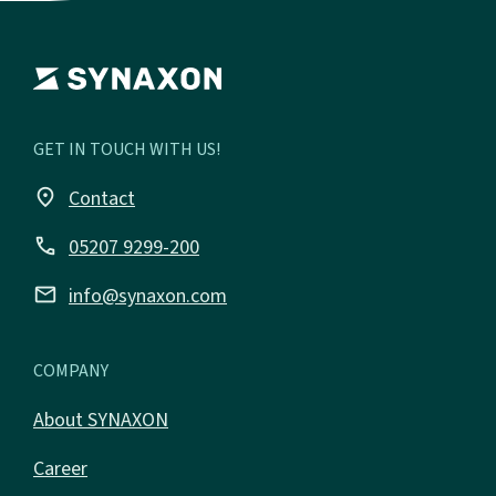
GET IN TOUCH WITH US!
place
Contact
call
05207 9299-200
email
info@synaxon.com
COMPANY
About SYNAXON
Career