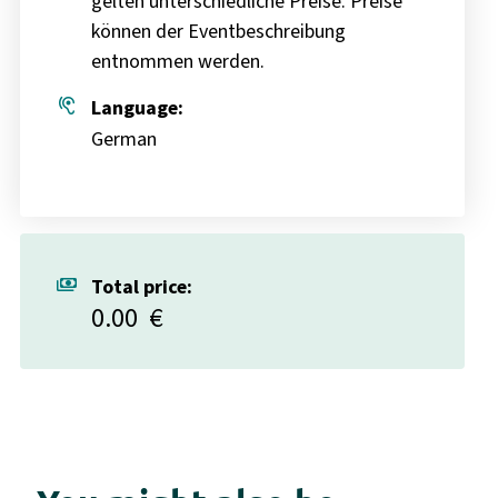
gelten unterschiedliche Preise. Preise
können der Eventbeschreibung
entnommen werden.
hearing
Language:
German
payments
Total price:
0.00
€