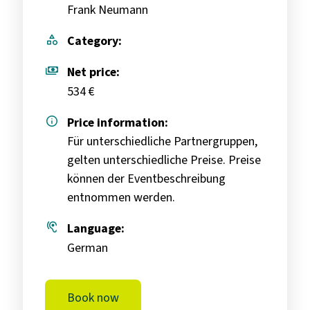
Frank Neumann
category
Category:
payments
Net price:
534 €
info
Price information:
Für unterschiedliche Partnergruppen,
gelten unterschiedliche Preise. Preise
können der Eventbeschreibung
entnommen werden.
hearing
Language:
German
Book now