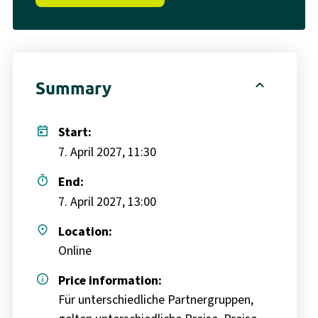
expand_less
Summary
today
Start:
7. April 2027, 11:30
timer
End:
7. April 2027, 13:00
place
Location:
Online
info
Price information:
Für unterschiedliche Partnergruppen,