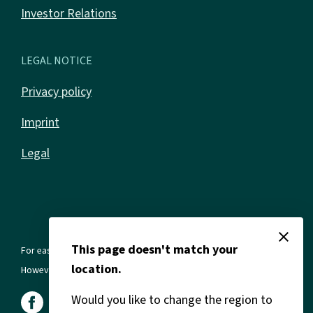
Investor Relations
LEGAL NOTICE
Privacy policy
Imprint
Legal
close
This page doesn't match your
For ease of reading, we use the masculine form in all texts.
location.
However, this always refers to all genders and gender identities.
Would you like to change the region to