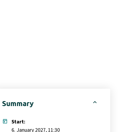
expand_less
Summary
today
Start:
6. January 2027, 11:30