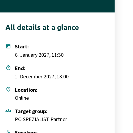
All details at a glance
today
Start:
6. January 2027, 11:30
timer
End:
1. December 2027, 13:00
place
Location:
Online
groups
Target group:
PC-SPEZIALIST Partner
mic
Speakers: