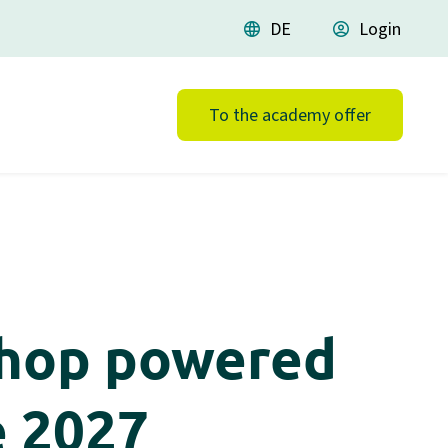
language
DE
account_circle
Login
To the academy offer
shop powered
e 2027