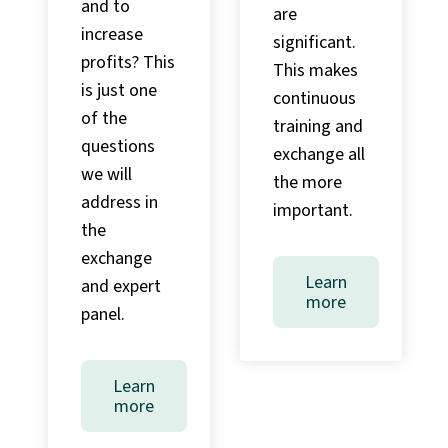
and to
are
increase
significant.
profits? This
This makes
is just one
continuous
of the
training and
questions
exchange all
we will
the more
address in
important.
the
exchange
Learn
and expert
more
panel.
Learn
more