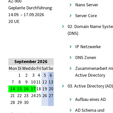
AZ-900
Nano Server
Geplante Durchführung:
14.09. – 17.09.2026
Server Core
20 UE
02. Domain Name Syst
(DNS)
IP Netzwerke
DNS Zonen
September 2026
Mon
Di
Wed
do
Fri
Sat
So
Zusammenarbeit mi
1
2
3
4
5
6
Active Directory
7
8
9
10
11
12
13
03. Active Directory (AD
14
15
16
17
18
19
20
21
22
23
24
25
26
27
Aufbau eines AD
28
29
30
AD Schema und