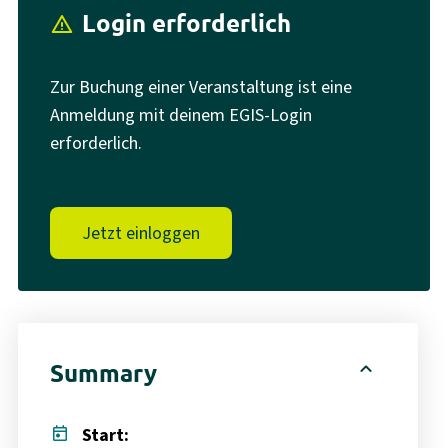
Login erforderlich
report_problem
Zur Buchung einer Veranstaltung ist eine
Anmeldung mit deinem EGIS-Login
erforderlich.
Jetzt einloggen
expand_less
Summary
today
Start: