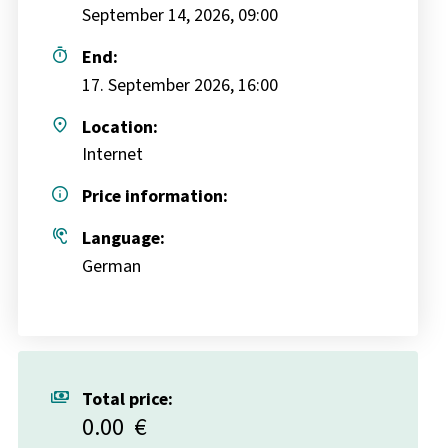
September 14, 2026, 09:00
timer
End:
17. September 2026, 16:00
place
Location:
Internet
info
Price information:
hearing
Language:
German
payments
Total price:
0.00
€