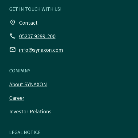
GET IN TOUCH WITH US!
place
Contact
call
05207 9299-200
email
info@synaxon.com
COMPANY
About SYNAXON
Career
Investor Relations
LEGAL NOTICE