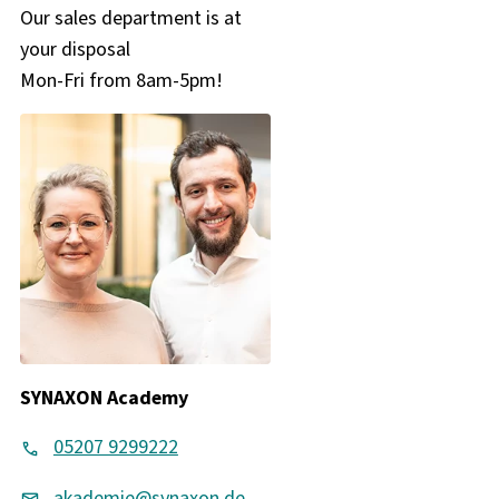
Our sales department is at
your disposal
Mon-Fri from 8am-5pm!
SYNAXON Academy
05207 9299222
akademie@synaxon.de