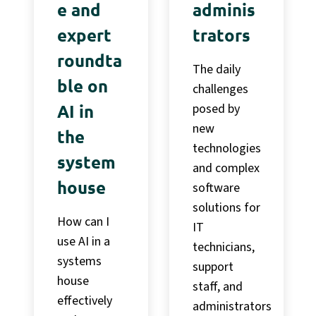
e and
adminis
expert
trators
roundta
The daily
ble on
challenges
AI in
posed by
new
the
technologies
system
and complex
house
software
solutions for
How can I
IT
use AI in a
technicians,
systems
support
house
staff, and
effectively
administrators