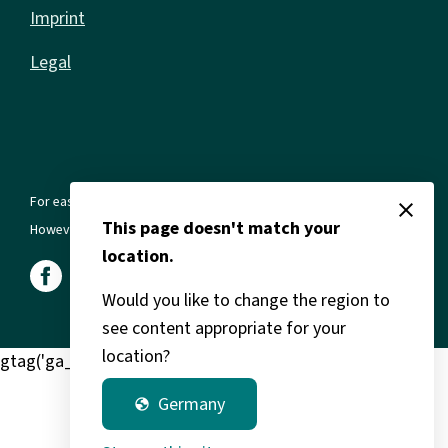
Imprint
Legal
For ease of reading, we use the masculine form in all texts.
close
This page doesn't match your
However, this always refers to all genders and gender identities.
location.
Would you like to change the region to
see content appropriate for your
location?
gtag('ga_clarity') window.clarity('consent');
Germany
globe