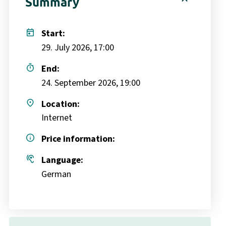
expand_less
Summary
today
Start:
29. July 2026, 17:00
timer
End:
24. September 2026, 19:00
place
Location:
Internet
info
Price information:
hearing
Language:
German