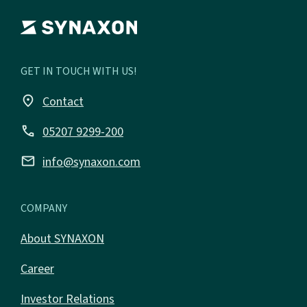
GET IN TOUCH WITH US!
place
Contact
call
05207 9299-200
email
info@synaxon.com
COMPANY
About SYNAXON
Career
Investor Relations