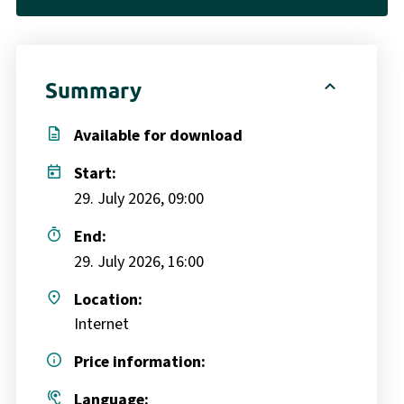
expand_less
Summary
description
Available for download
today
Start:
29. July 2026, 09:00
timer
End:
29. July 2026, 16:00
place
Location:
Internet
info
Price information:
hearing
Language: