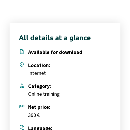
All details at a glance
description
Available for download
place
Location:
Internet
category
Category:
Online training
payments
Net price:
390 €
hearing
Language: