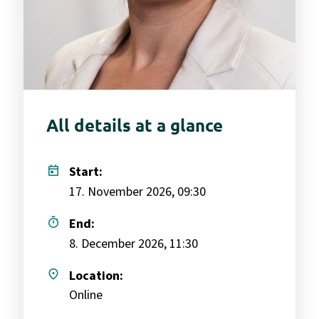
All details at a glance
today
Start:
17. November 2026, 09:30
timer
End:
8. December 2026, 11:30
place
Location:
Online