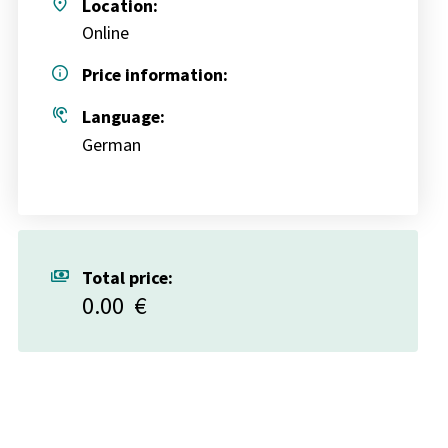
place
Location:
Online
info
Price information:
hearing
Language:
German
payments
Total price:
0.00
€