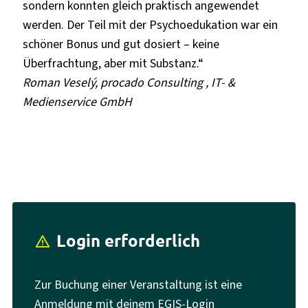
sondern konnten gleich praktisch angewendet
werden. Der Teil mit der Psychoedukation war ein
schöner Bonus und gut dosiert – keine
Überfrachtung, aber mit Substanz.“
Roman Veselý, procado Consulting , IT- &
Medienservice GmbH
Login erforderlich
report_problem
Zur Buchung einer Veranstaltung ist eine
Anmeldung mit deinem EGIS-Login