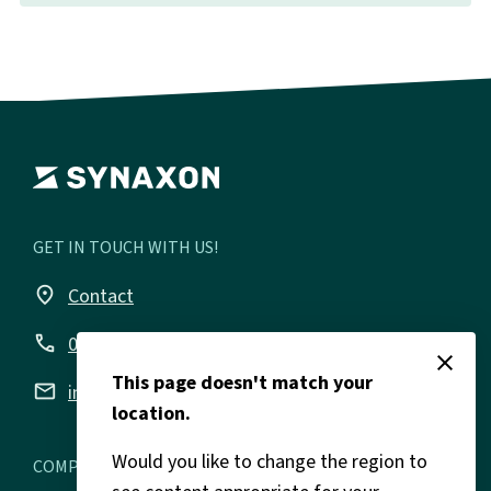
GET IN TOUCH WITH US!
place
Contact
call
05207 9299-200
close
This page doesn't match your
email
info@synaxon.com
location.
Would you like to change the region to
COMPANY