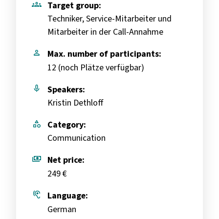
groups
Target group:
Techniker, Service-Mitarbeiter und
Mitarbeiter in der Call-Annahme
person
Max. number of participants:
12 (
noch Plätze verfügbar
)
mic
Speakers:
Kristin Dethloff
category
Category:
Communication
payments
Net price:
249 €
hearing
Language:
German