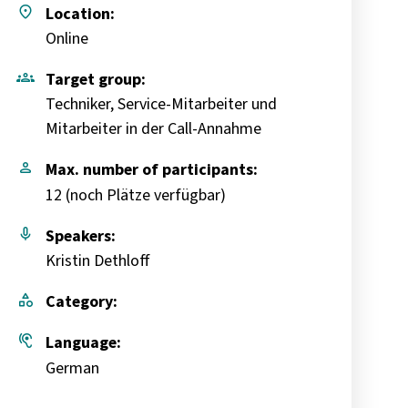
place
Location:
Online
groups
Target group:
Techniker, Service-Mitarbeiter und
Mitarbeiter in der Call-Annahme
person
Max. number of participants:
12 (
noch Plätze verfügbar
)
mic
Speakers:
Kristin Dethloff
category
Category:
hearing
Language:
German