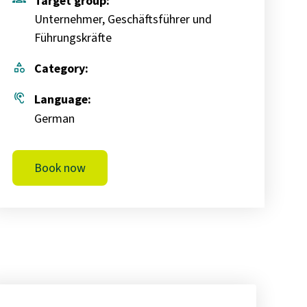
Target group:
Unternehmer, Geschäftsführer und
Führungskräfte
category
Category:
hearing
Language:
German
Book now