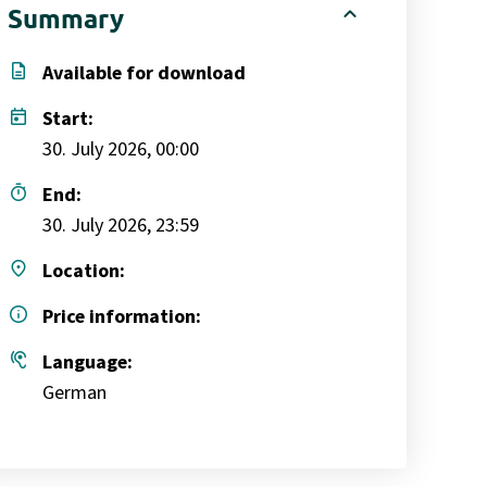
expand_less
Summary
description
Available for download
today
Start:
30. July 2026, 00:00
timer
End:
30. July 2026, 23:59
place
Location:
info
Price information:
hearing
Language:
German