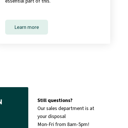
essential part of this.
Learn more
Still questions?
N
Our sales department is at
your disposal
Mon-Fri from 8am-5pm!