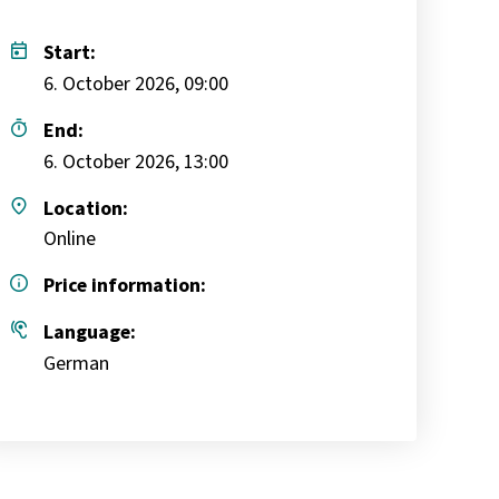
today
Start:
6. October 2026, 09:00
timer
End:
6. October 2026, 13:00
place
Location:
Online
info
Price information:
hearing
Language:
German