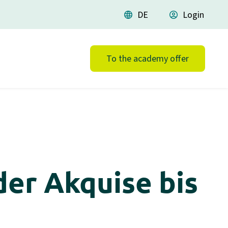
language
DE
account_circle
Login
To the academy offer
der Akquise bis