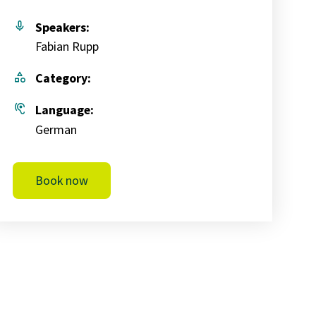
mic
Speakers:
Fabian Rupp
category
Category:
hearing
Language:
German
Book now