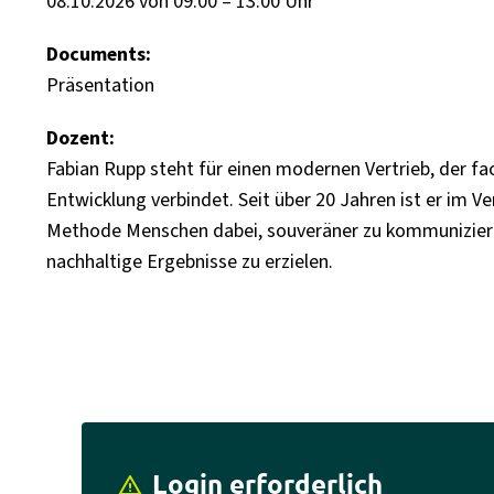
08.10.2026 von 09:00 – 13:00 Uhr
Documents:
Präsentation
Dozent:
Fabian Rupp steht für einen modernen Vertrieb, der f
Entwicklung verbindet. Seit über 20 Jahren ist er im V
Methode Menschen dabei, souveräner zu kommunizieren
nachhaltige Ergebnisse zu erzielen.
Login erforderlich
report_problem