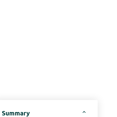
expand_less
Summary