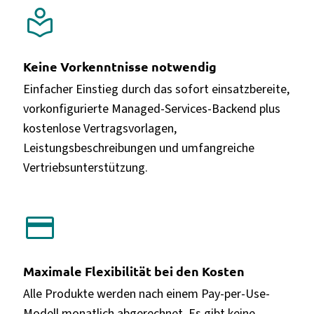
local_library
Keine Vorkenntnisse notwendig
Einfacher Einstieg durch das sofort einsatzbereite,
vorkonfigurierte Managed-Services-Backend plus
kostenlose Vertragsvorlagen,
Leistungsbeschreibungen und umfangreiche
Vertriebsunterstützung.
credit_card
Maximale Flexibilität bei den Kosten
Alle Produkte werden nach einem Pay-per-Use-
Modell monatlich abgerechnet. Es gibt keine