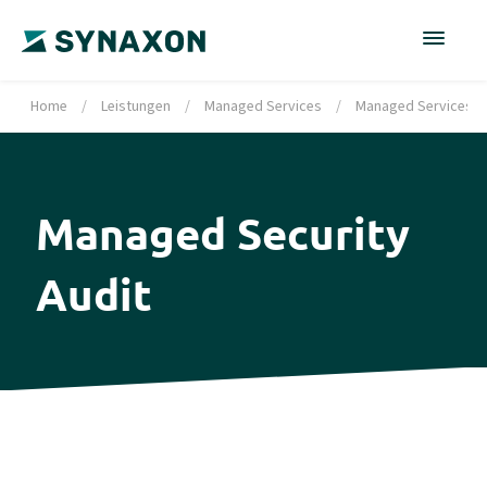
Home
/
Leistungen
/
Managed Services
/
Managed Services Po
Managed Security
Audit