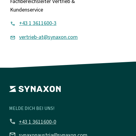
Fachbereichsleiter Vertrieb &
Kundenservice
+43 1 3611600-3
vertrieb-at@synaxon.com
MELDE DICH BEI UNS!
call
+43 1 3611600-0
mail
synaxonaustria@synaxon.com