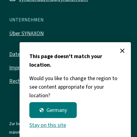
UNTERNEHMEN
Über SYNAXON
close
Datenschutz
This page doesn't match your
location.
Impressum
Would you like to change the region to
Rechtliches
see content appropriate for your
location?
Germany
globe
Zur besseren Lesbarkeit verwenden wir in allen Texten die
Stay on this site
männliche Form. Gemeint sind jedoch immer alle Geschlechter und