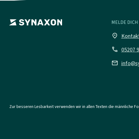
MELDE DICH 
place
Kontak
call
05207 
mail
info@s
Zur besseren Lesbarkeit verwenden wir in allen Texten die männliche F