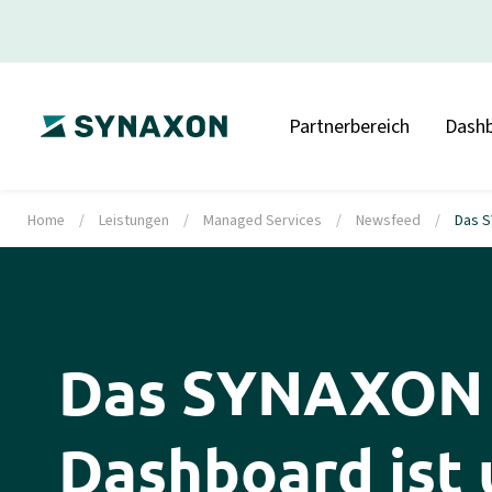
Partnerbereich
Dash
Home
/
Leistungen
/
Managed Services
/
Newsfeed
/
Das S
Das SYNAXON 
Dashboard ist