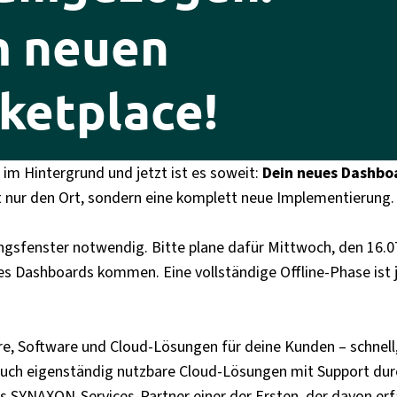
m neuen
etplace!
im Hintergrund und jetzt ist es soweit:
Dein neues Dashbo
t nur den Ort, sondern eine komplett neue Implementierung.
ungsfenster notwendig. Bitte plane dafür Mittwoch, den 16.07
es Dashboards kommen. Eine vollständige Offline-Phase ist 
 Software und Cloud-Lösungen für deine Kunden – schnell, 
auch eigenständig nutzbare Cloud-Lösungen mit Support du
s SYNAXON-Services-Partner einer der Ersten, der davon erf