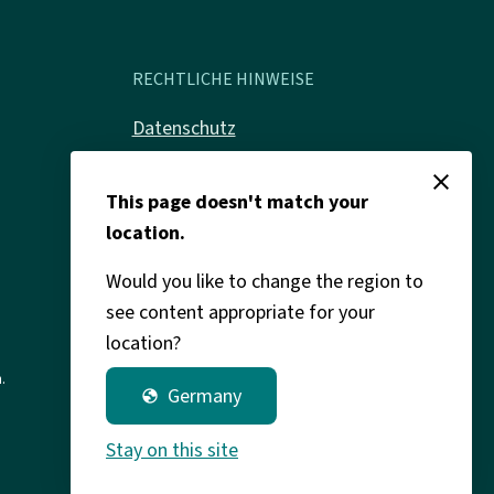
RECHTLICHE HINWEISE
Datenschutz
Impressum
close
This page doesn't match your
Rechtliches
location.
Would you like to change the region to
see content appropriate for your
location?
.
Germany
globe
Stay on this site