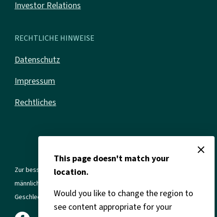
Investor Relations
RECHTLICHE HINWEISE
Datenschutz
Impressum
Rechtliches
close
This page doesn't match your
Zur besseren Lesbarkeit verwenden wir in allen Texten die
location.
männliche Form. Gemeint sind jedoch immer alle Geschlechter und
Would you like to change the region to
Geschlechtsidentitäten.
see content appropriate for your