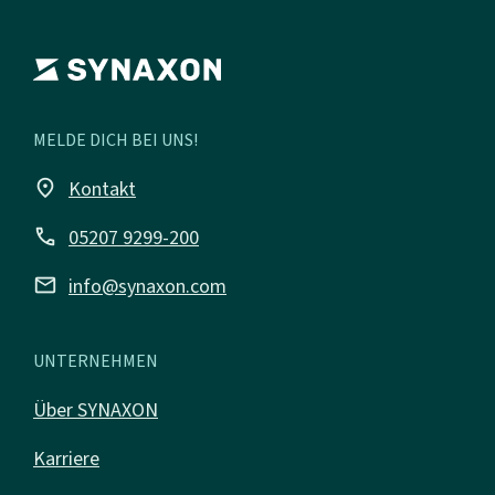
MELDE DICH BEI UNS!
place
Kontakt
call
05207 9299-200
mail
info@synaxon.com
UNTERNEHMEN
Über SYNAXON
Karriere