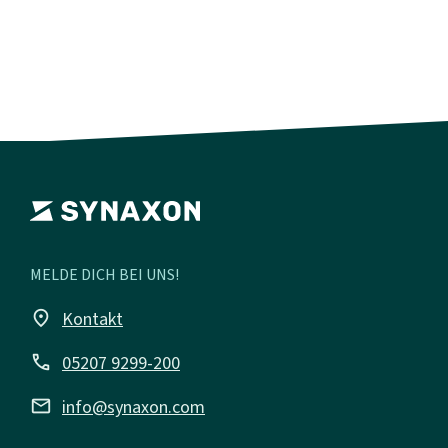
MELDE DICH BEI UNS!
place
Kontakt
call
05207 9299-200
mail
info@synaxon.com