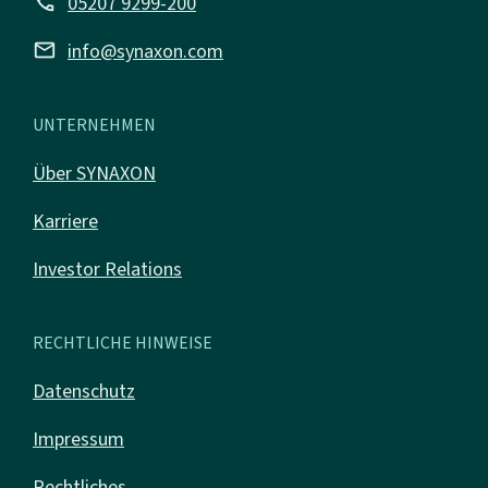
call
05207 9299-200
mail
info@synaxon.com
UNTERNEHMEN
Über SYNAXON
Karriere
Investor Relations
RECHTLICHE HINWEISE
Datenschutz
Impressum
Rechtliches