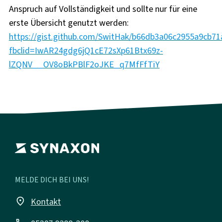
Anspruch auf Vollständigkeit und sollte nur für eine
erste Übersicht genutzt werden:
https://gist.github.com/SwitHak/b66db3a06c2955a9cb7
fbclid=IwAR24gdg6jQ1cE72sXp61Btx69z-
lZQNV__OV8oBkPBlF2oJKE_q7MfFfTiY
MELDE DICH BEI UNS!
place
Kontakt