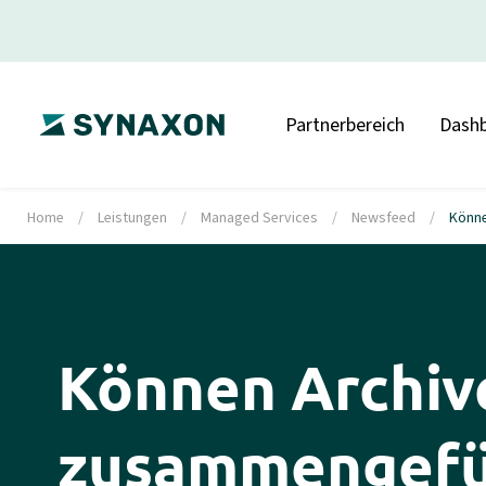
Partnerbereich
Dash
Home
/
Leistungen
/
Managed Services
/
Newsfeed
/
Könne
Können Archiv
zusammengefü