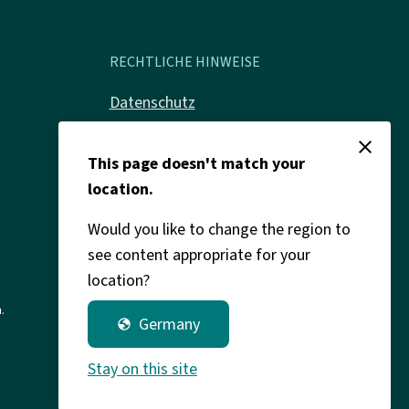
RECHTLICHE HINWEISE
Datenschutz
Impressum
close
This page doesn't match your
Rechtliches
location.
Would you like to change the region to
see content appropriate for your
location?
.
Germany
globe
Stay on this site