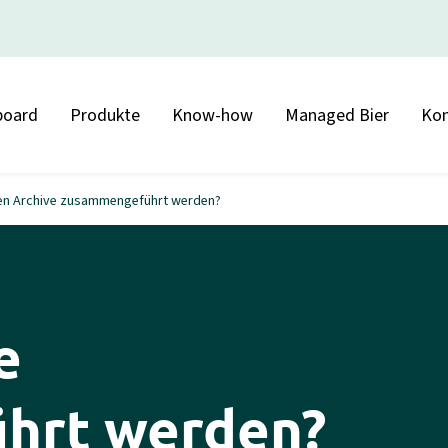
board
Produkte
Know-how
Managed Bier
Kon
n Archive zusammengeführt werden?
e
hrt werden?