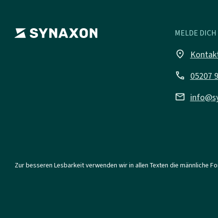
MELDE DICH 
place
Kontak
call
05207 
mail
info@s
Zur besseren Lesbarkeit verwenden wir in allen Texten die männliche F