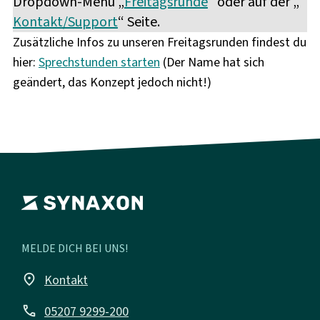
Dropdown-Menü „
Freitagsrunde
“ oder auf der „
Kontakt/Support
“ Seite.
Zusätzliche Infos zu unseren Freitagsrunden findest du
hier:
Sprechstunden starten
(Der Name hat sich
geändert, das Konzept jedoch nicht!)
MELDE DICH BEI UNS!
place
Kontakt
call
05207 9299-200