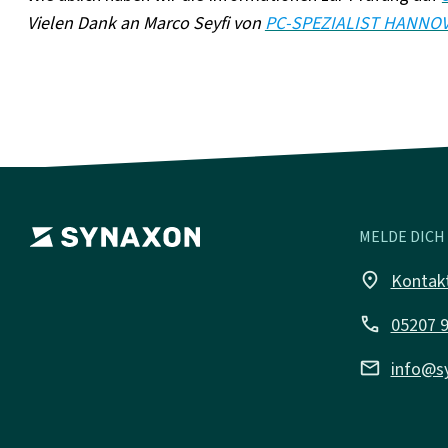
Vielen Dank an Marco Seyfi von
PC-SPEZIALIST HANNO
MELDE DICH 
place
Kontak
call
05207 
mail
info@s