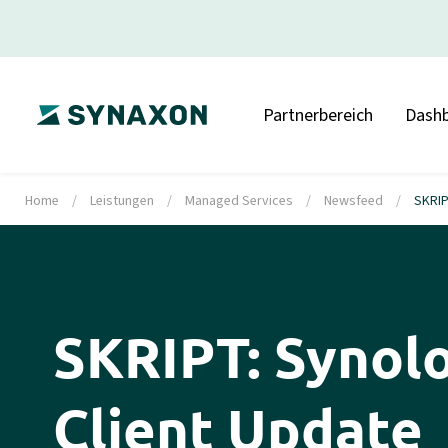
Partnerbereich
Dash
Home
/
Leistungen
/
Managed Services
/
Newsfeed
/
SKRIP
SKRIPT: Synol
Client Update