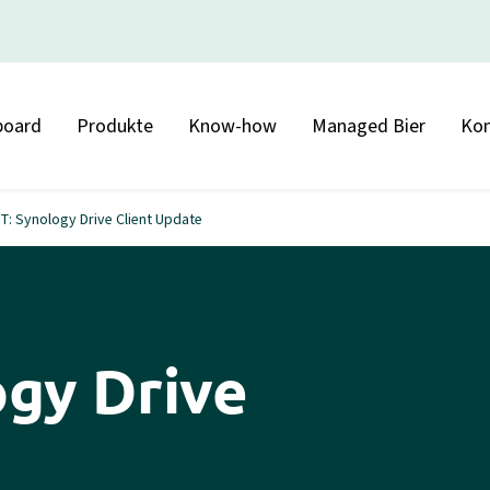
board
Produkte
Know-how
Managed Bier
Kon
T: Synology Drive Client Update
ogy Drive