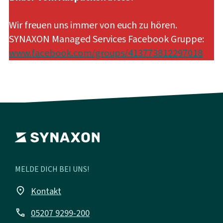
Wir freuen uns immer von euch zu hören.
SYNAXON Managed Services Facebook Gruppe:
www.facebook.com/groups/413773812297018
MELDE DICH BEI UNS!
place
Kontakt
call
05207 9299-200