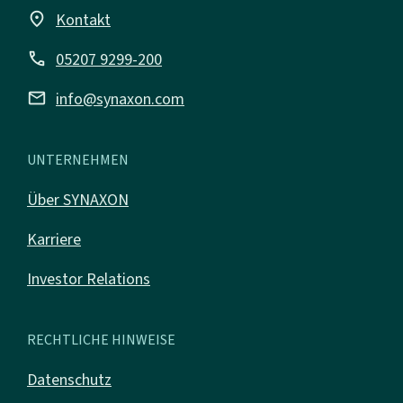
place
Kontakt
call
05207 9299-200
mail
info@synaxon.com
UNTERNEHMEN
Über SYNAXON
Karriere
Investor Relations
RECHTLICHE HINWEISE
Datenschutz