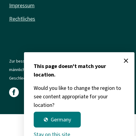
Impressum
Rechtliches
close
Zur besseren Lesbarkeit verwenden wir in allen Texten die
This page doesn't match your
männliche Form. Gemeint sind jedoch immer alle Geschlechter und
location.
Geschlechtsidentitäten.
Would you like to change the region to
see content appropriate for your
location?
Germany
globe
Stay on this site