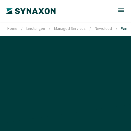
Home
/
Leistungen
/
Managed Services
/
Newsfeed
/
Windo