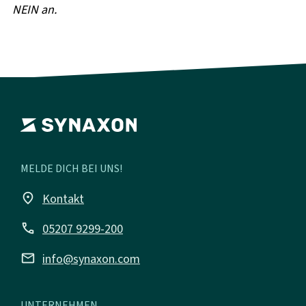
NEIN an.
MELDE DICH BEI UNS!
place
Kontakt
call
05207 9299-200
mail
info@synaxon.com
UNTERNEHMEN