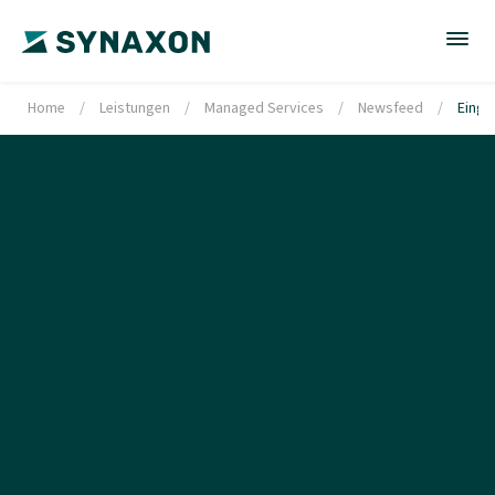
Home
/
Leistungen
/
Managed Services
/
Newsfeed
/
Einge