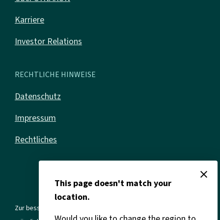
Karriere
Investor Relations
RECHTLICHE HINWEISE
Datenschutz
Impressum
Rechtliches
close
This page doesn't match your
location.
Zur besseren Lesbarkeit verwenden wir in allen Texten die
Would you like to change the region to