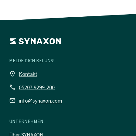
MELDE DICH BEI UNS!
place
Kontakt
call
05207 9299-200
mail
info@synaxon.com
UNTERNEHMEN
Über SYNAXON