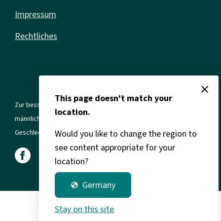
Impressum
Rechtliches
close
This page doesn't match your
Zur besseren Lesbarkeit verwenden wir in allen Texten die
location.
männliche Form. Gemeint sind jedoch immer alle Geschlechter und
Would you like to change the region to
Geschlechtsidentitäten.
see content appropriate for your
location?
Germany
globe
Stay on this site