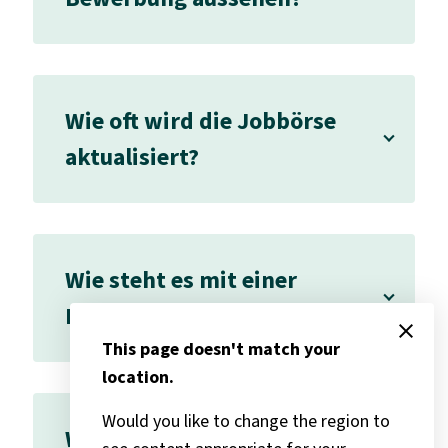
Wie oft wird die Jobbörse
aktualisiert?
Wie steht es mit einer
Initiativbewerbung?
close
This page doesn't match your
location.
Would you like to change the region to
Was ziehe ich zum