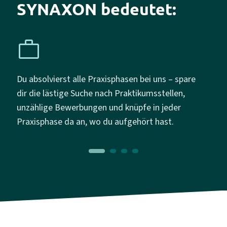
SYNAXON bedeutet:
work
lightb
Du absolvierst alle Praxisphasen bei uns – spare
Wir 
dir die lästige Suche nach Praktikumsstellen,
und 
unzählige Bewerbungen und knüpfe in jeder
Them
u
Praxisphase da an, wo du aufgehört hast.
Arbe
Zuku