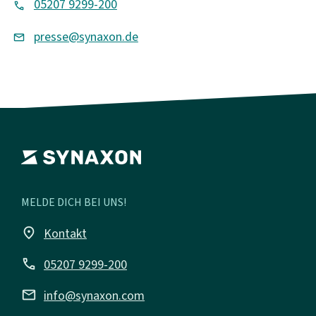
05207 9299-200
presse@synaxon.de
MELDE DICH BEI UNS!
place
Kontakt
call
05207 9299-200
mail
info@synaxon.com