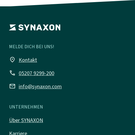
MELDE DICH BEI UNS!
place
Kontakt
call
05207 9299-200
mail
info@synaxon.com
UNTERNEHMEN
Über SYNAXON
Karriere