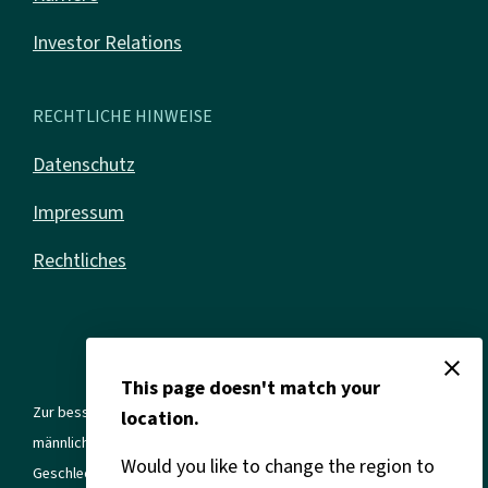
Investor Relations
RECHTLICHE HINWEISE
Datenschutz
Impressum
Rechtliches
close
This page doesn't match your
Zur besseren Lesbarkeit verwenden wir in allen Texten die
location.
männliche Form. Gemeint sind jedoch immer alle Geschlechter und
Would you like to change the region to
Geschlechtsidentitäten.