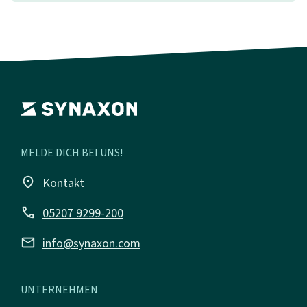
MELDE DICH BEI UNS!
place
Kontakt
call
05207 9299-200
mail
info@synaxon.com
UNTERNEHMEN