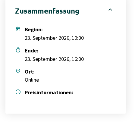
expand_less
Zusammenfassung
today
Beginn:
23. September 2026, 10:00
timer
Ende:
23. September 2026, 16:00
place
Ort:
Online
info
Preisinformationen: