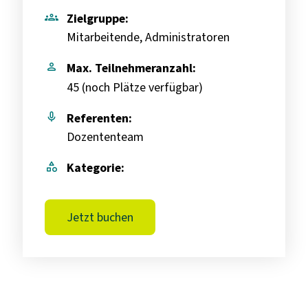
groups
Zielgruppe:
Mitarbeitende, Administratoren
person
Max. Teilnehmeranzahl:
45 (
noch Plätze verfügbar
)
mic
Referenten:
Dozententeam
category
Kategorie:
Jetzt buchen