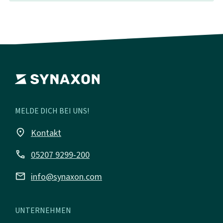
MELDE DICH BEI UNS!
place
Kontakt
call
05207 9299-200
mail
info@synaxon.com
UNTERNEHMEN