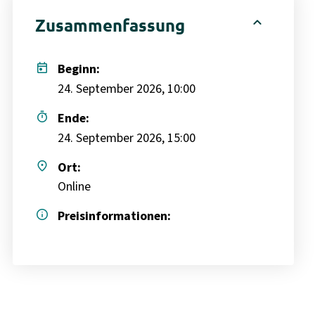
expand_less
Zusammenfassung
today
Beginn:
24. September 2026, 10:00
timer
Ende:
24. September 2026, 15:00
place
Ort:
Online
info
Preisinformationen: