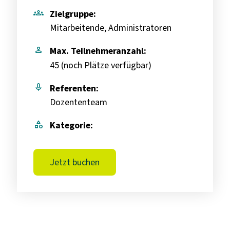
groups
Zielgruppe:
Mitarbeitende, Administratoren
person
Max. Teilnehmeranzahl:
45 (
noch Plätze verfügbar
)
mic
Referenten:
Dozententeam
category
Kategorie:
Jetzt buchen