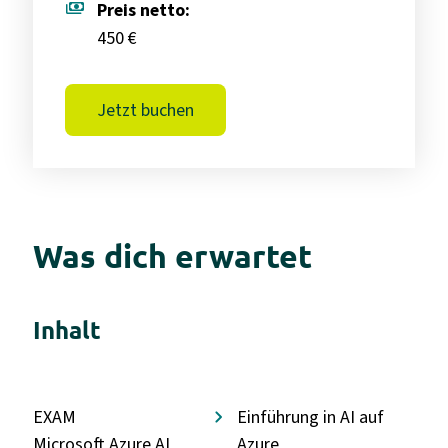
payments
Preis netto:
450 €
Jetzt buchen
Was dich erwartet
Inhalt
EXAM
Einführung in AI auf
Microsoft Azure AI
Azure