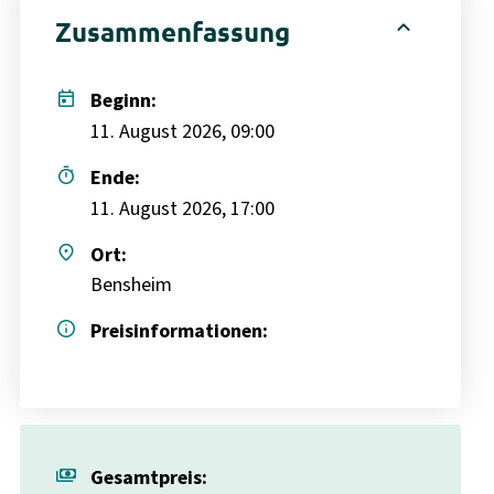
expand_less
Zusammenfassung
today
Beginn:
11. August 2026, 09:00
timer
Ende:
11. August 2026, 17:00
place
Ort:
Bensheim
info
Preisinformationen:
payments
Gesamtpreis: