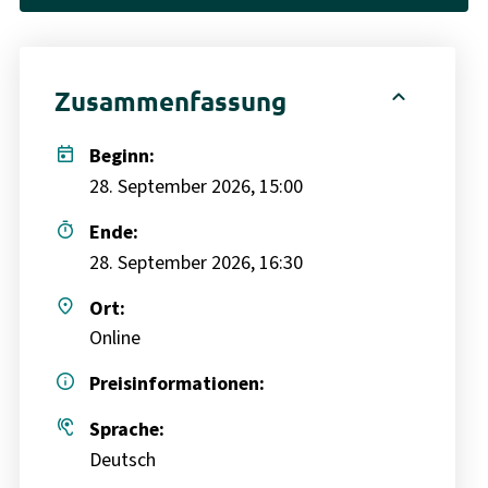
expand_less
Zusammenfassung
today
Beginn:
28. September 2026, 15:00
timer
Ende:
28. September 2026, 16:30
place
Ort:
Online
info
Preisinformationen:
hearing
Sprache:
Deutsch