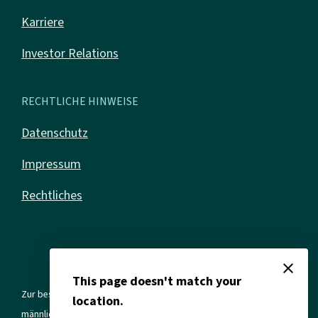
Karriere
Investor Relations
RECHTLICHE HINWEISE
Datenschutz
Impressum
Rechtliches
close
This page doesn't match your
Zur besseren Lesbarkeit verwenden wir in allen Texten die
location.
männliche Form. Gemeint sind jedoch immer alle Geschlechter und