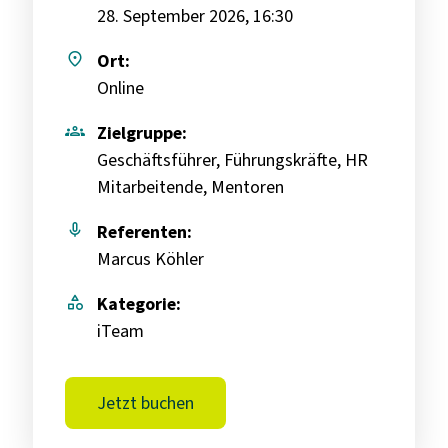
28. September 2026, 16:30
place
Ort:
Online
groups
Zielgruppe:
Geschäftsführer, Führungskräfte, HR
Mitarbeitende, Mentoren
mic
Referenten:
Marcus Köhler
category
Kategorie:
iTeam
Jetzt buchen