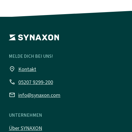
MELDE DICH BEI UNS!
place
Kontakt
call
05207 9299-200
mail
info@synaxon.com
UNTERNEHMEN
Über SYNAXON