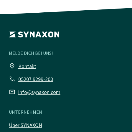
MELDE DICH BEI UNS!
place
Kontakt
call
05207 9299-200
mail
info@synaxon.com
UNTERNEHMEN
Über SYNAXON