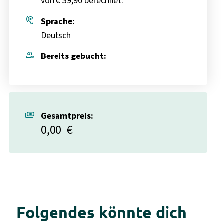
von € 39,90 berechnet.
hearing
Sprache:
Deutsch
group
Bereits gebucht:
payments
Gesamtpreis:
0,00
€
Folgendes könnte dich