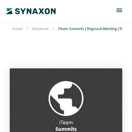
Home
/
Akademie
/
iTeam Summits | Regional-Meeting | Rheinl