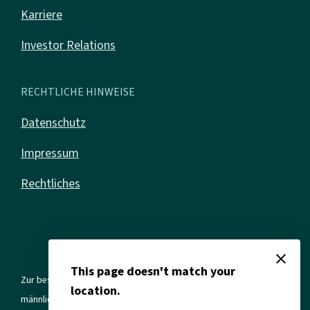
Karriere
Investor Relations
RECHTLICHE HINWEISE
Datenschutz
Impressum
Rechtliches
close
This page doesn't match your
Zur besseren Lesbarkeit verwenden wir in allen Texten die
location.
männliche Form. Gemeint sind jedoch immer alle Geschlechter und