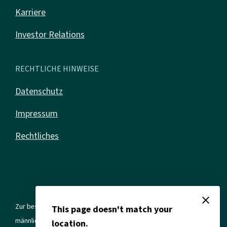
Karriere
Investor Relations
RECHTLICHE HINWEISE
Datenschutz
Impressum
Rechtliches
close
Zur besseren Lesbarkeit verwenden wir in allen Texten die
This page doesn't match your
männliche Form. Gemeint sind jedoch immer alle Geschlechter und
location.