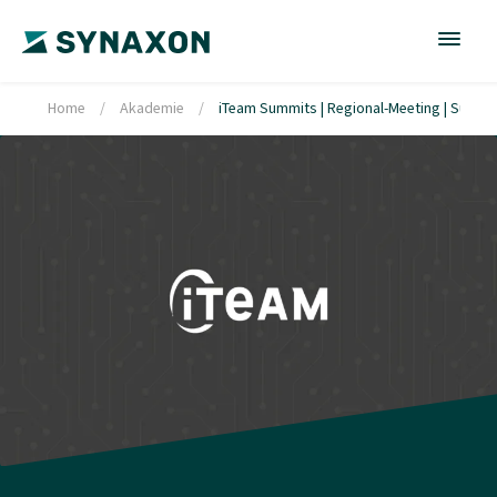
Home
/
Akademie
/
iTeam Summits | Regional-Meeting | Süd-O