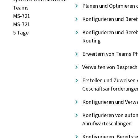
Planen und Optimieren 
Teams
MS-721
Konfigurieren und Bere
MS-721
Konfigurieren und Bere
5 Tage
Routing
Erweitern von Teams Ph
Verwalten von Besprech
Erstellen und Zuweisen 
Geschäftsanforderungen 
Konfigurieren und Verw
Konfigurieren von auto
Anrufwarteschlangen
Konfigurieren, Bereitst