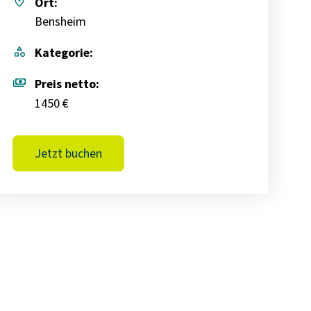
place
Ort:
Bensheim
category
Kategorie:
payments
Preis netto:
1450 €
Jetzt buchen