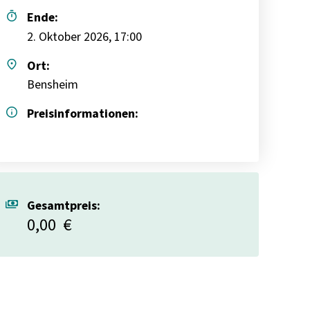
timer
Ende:
2. Oktober 2026, 17:00
place
Ort:
Bensheim
info
Preisinformationen:
payments
Gesamtpreis:
0,00
€