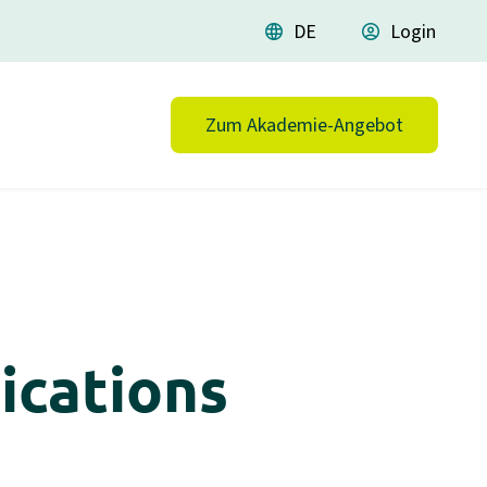
language
DE
account_circle
Login
Zum Akademie-Angebot
ications