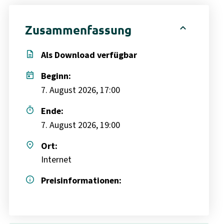
expand_less
Zusammenfassung
description
Als Download verfügbar
today
Beginn:
7. August 2026, 17:00
timer
Ende:
7. August 2026, 19:00
place
Ort:
Internet
info
Preisinformationen: