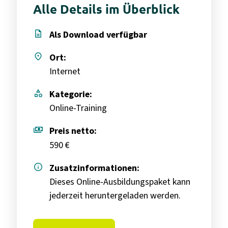
Alle Details im Überblick
description
Als Download verfügbar
place
Ort:
Internet
category
Kategorie:
Online-Training
payments
Preis netto:
590 €
info
Zusatzinformationen:
Dieses Online-Ausbildungspaket kann
jederzeit heruntergeladen werden.