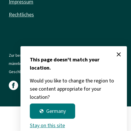
Impressum
Rechtliches
close
Zur besseren Lesbarkeit verwenden wir in allen Texten die
This page doesn't match your
männliche Form. Gemeint sind jedoch immer alle Geschlechter und
location.
Geschlechtsidentitäten.
Would you like to change the region to
see content appropriate for your
location?
Germany
globe
Stay on this site